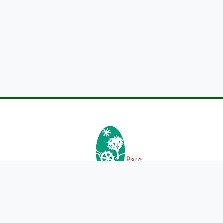
Site du Parc Livradois-Forez