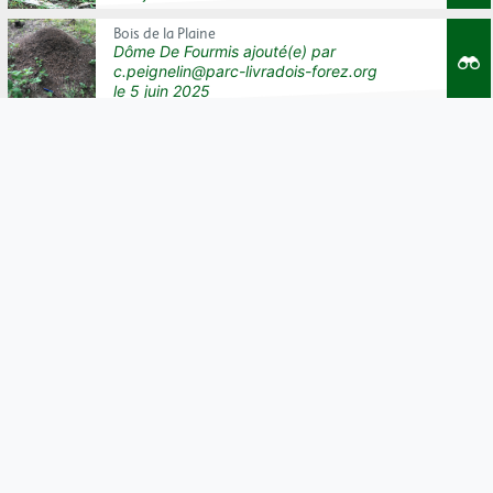
Bois de la Plaine
Dôme De Fourmis
ajouté(e) par
c.peignelin@parc-livradois-forez.org
le
5 juin 2025
Bois de la Plaine
Dôme De Fourmis
ajouté(e) par
c.peignelin@parc-livradois-forez.org
le
5 juin 2025
Plantation
Dôme De Fourmis
ajouté(e) par
cbonnetier
le
22 mai 2025
Commune de MARAT, lieu-dit Les Fournets, en
limite Est de la parcelle AO 19
Dôme De Fourmis
ajouté(e) par
Anonyme
le
23 avril 2025
Aubusson d auvergne
Dôme De Fourmis
ajouté(e) par
Anonyme
le
23 avril 2025