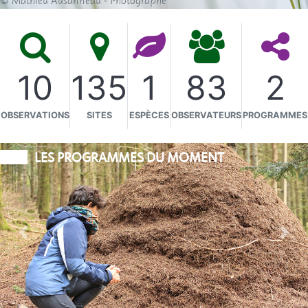
10
135
1
83
2
OBSERVATIONS
SITES
ESPÈCES
OBSERVATEURS
PROGRAMMES
LES PROGRAMMES DU MOMENT
Précédent
Proc